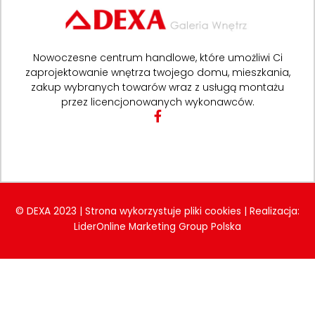
Nowoczesne centrum handlowe, które umożliwi Ci
zaprojektowanie wnętrza twojego domu, mieszkania,
zakup wybranych towarów wraz z usługą montażu
przez licencjonowanych wykonawców.
F
a
c
e
b
o
o
k
© DEXA 2023 | Strona wykorzystuje pliki cookies | Realizacja:
-
LiderOnline Marketing Group Polska
f