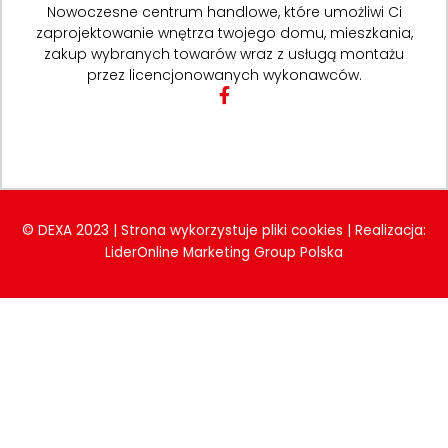
Nowoczesne centrum handlowe, które umożliwi Ci
zaprojektowanie wnętrza twojego domu, mieszkania,
zakup wybranych towarów wraz z usługą montażu
przez licencjonowanych wykonawców.
F
a
c
e
b
o
o
k
© DEXA 2023 | Strona wykorzystuje pliki cookies | Realizacja:
-
LiderOnline Marketing Group Polska
f